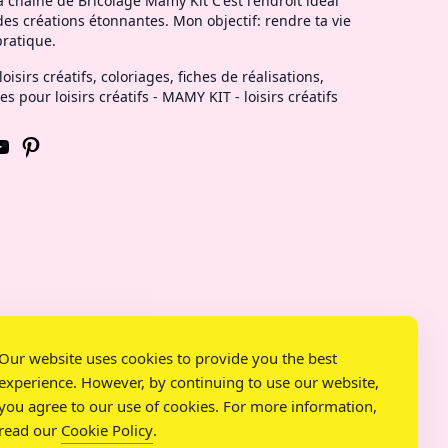
 chaîne de Bricolage Mamy Kit C'est l'endroit idéal
es créations étonnantes. Mon objectif: rendre ta vie
pratique.
loisirs créatifs, coloriages, fiches de réalisations,
es pour loisirs créatifs - MAMY KIT - loisirs créatifs
w.instagram.com/mamy.kit
ouTube
Pinterest
Our website uses cookies to provide you the best
experience. However, by continuing to use our website,
you agree to our use of cookies. For more information,
read our
Cookie Policy
.