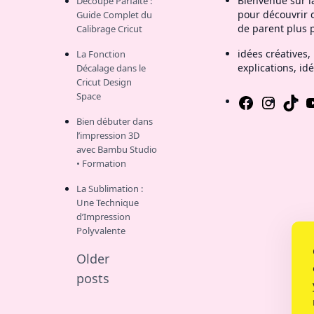
Bienvenue sur la
Découpe Parfaite :
pour découvrir d
Guide Complet du
de parent plus 
Calibrage Cricut
idées créatives, 
La Fonction
explications, idé
Décalage dans le
Cricut Design
Space
Facebook
https://ww
TikTok
Y
Bien débuter dans
l’impression 3D
avec Bambu Studio
• Formation
La Sublimation :
Une Technique
d’Impression
Polyvalente
Older
posts