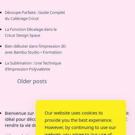
Découpe Parfaite : Guide Complet
du Calibrage Cricut
La Fonction Décalage dans le
Cricut Design Space
Bien débuter dans l’impression 3D
avec Bambu Studio • Formation
La Sublimation : Une Technique
d’Impression Polyvalente
Older posts
Our website uses cookies to
Bienvenue sur la chaîne de Bricolage Mamy Kit C'est l'endroit
idéal pour découvrir des créations étonnantes. Mon objectif:
provide you the best experience.
rendre ta vie de parent plus pratique.
However, by continuing to use our
website, you agree to our use of