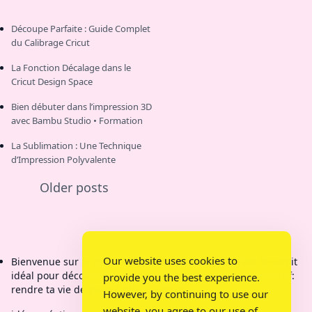
Découpe Parfaite : Guide Complet
du Calibrage Cricut
La Fonction Décalage dans le
Cricut Design Space
Bien débuter dans l’impression 3D
avec Bambu Studio • Formation
La Sublimation : Une Technique
d’Impression Polyvalente
Older posts
Our website uses cookies to
Bienvenue sur la chaîne de Bricolage Mamy Kit C'est l'endroit
idéal pour découvrir des créations étonnantes. Mon objectif:
provide you the best experience.
rendre ta vie de parent plus pratique.
However, by continuing to use our
website, you agree to our use of