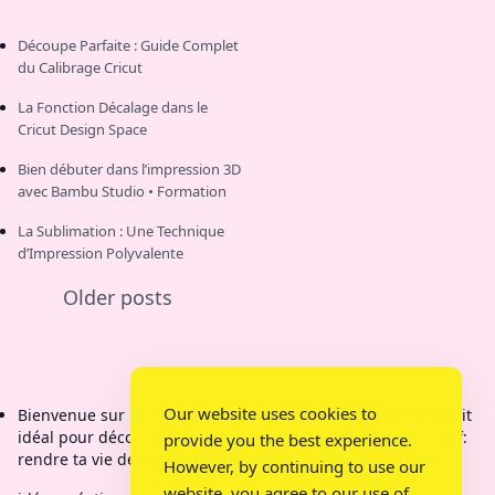
Découpe Parfaite : Guide Complet
du Calibrage Cricut
La Fonction Décalage dans le
Cricut Design Space
Bien débuter dans l’impression 3D
avec Bambu Studio • Formation
La Sublimation : Une Technique
d’Impression Polyvalente
Older posts
Our website uses cookies to
Bienvenue sur la chaîne de Bricolage Mamy Kit C'est l'endroit
idéal pour découvrir des créations étonnantes. Mon objectif:
provide you the best experience.
rendre ta vie de parent plus pratique.
However, by continuing to use our
website, you agree to our use of