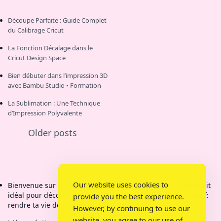
Découpe Parfaite : Guide Complet
du Calibrage Cricut
La Fonction Décalage dans le
Cricut Design Space
Bien débuter dans l’impression 3D
avec Bambu Studio • Formation
La Sublimation : Une Technique
d’Impression Polyvalente
Older posts
Our website uses cookies to
Bienvenue sur la chaîne de Bricolage Mamy Kit C'est l'endroit
idéal pour découvrir des créations étonnantes. Mon objectif:
provide you the best experience.
rendre ta vie de parent plus pratique.
However, by continuing to use our
website, you agree to our use of