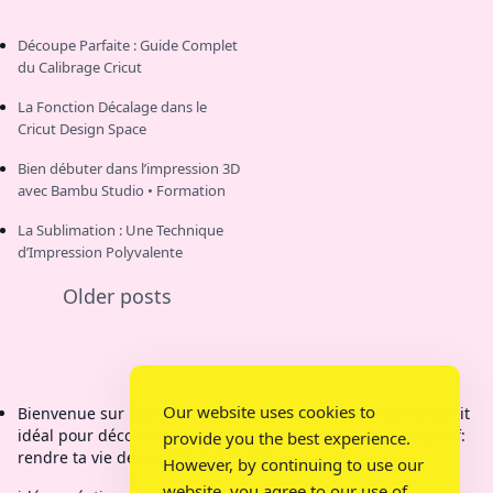
Découpe Parfaite : Guide Complet
du Calibrage Cricut
La Fonction Décalage dans le
Cricut Design Space
Bien débuter dans l’impression 3D
avec Bambu Studio • Formation
La Sublimation : Une Technique
d’Impression Polyvalente
Older posts
Our website uses cookies to
Bienvenue sur la chaîne de Bricolage Mamy Kit C'est l'endroit
idéal pour découvrir des créations étonnantes. Mon objectif:
provide you the best experience.
rendre ta vie de parent plus pratique.
However, by continuing to use our
website, you agree to our use of