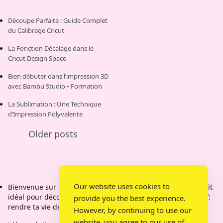
Découpe Parfaite : Guide Complet
du Calibrage Cricut
La Fonction Décalage dans le
Cricut Design Space
Bien débuter dans l’impression 3D
avec Bambu Studio • Formation
La Sublimation : Une Technique
d’Impression Polyvalente
Older posts
Our website uses cookies to
Bienvenue sur la chaîne de Bricolage Mamy Kit C'est l'endroit
idéal pour découvrir des créations étonnantes. Mon objectif:
provide you the best experience.
rendre ta vie de parent plus pratique.
However, by continuing to use our
website, you agree to our use of