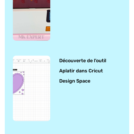
Découverte de l’outil
Aplatir dans Cricut
Design Space