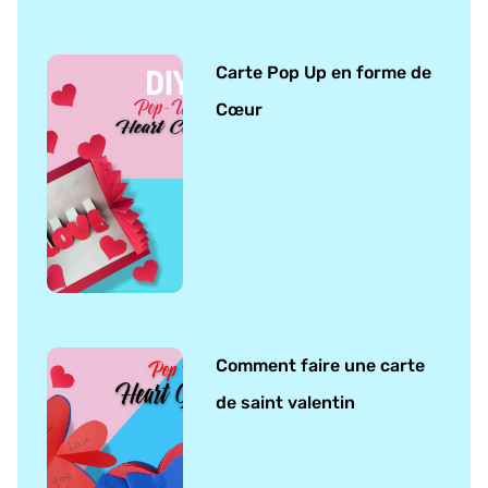
Carte Pop Up en forme de
Cœur
Comment faire une carte
de saint valentin