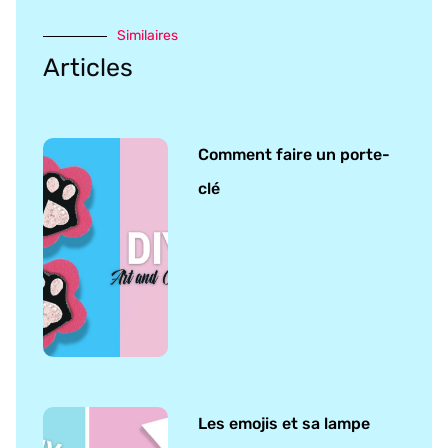
Similaires
Articles
Comment faire un porte-
clé
Les emojis et sa lampe