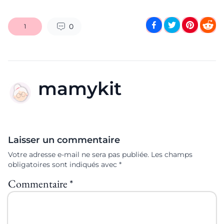
0
1
mamykit
Laisser un commentaire
Votre adresse e-mail ne sera pas publiée.
Les champs
obligatoires sont indiqués avec
*
Commentaire
*