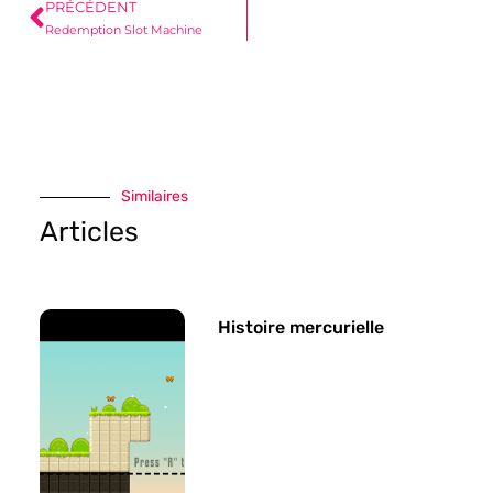
PRÉCÉDENT
Redemption Slot Machine
Similaires
Articles
Histoire mercurielle