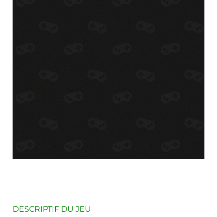
DESCRIPTIF DU JEU