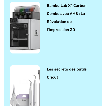
Bambu Lab X1 Carbon
Combo avec AMS : La
Révolution de
l’Impression 3D
Les secrets des outils
Cricut