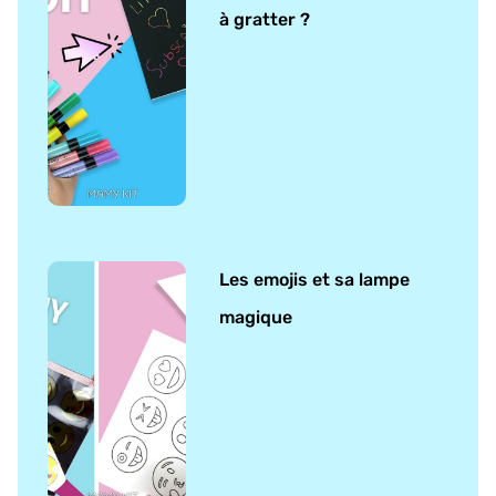
à gratter ?
Les emojis et sa lampe
magique