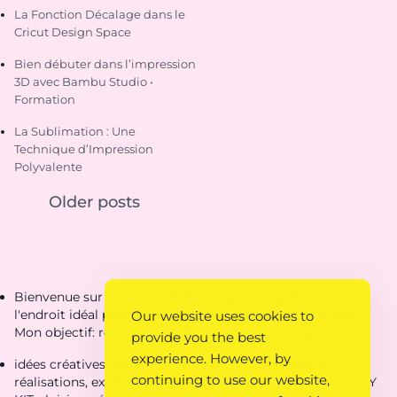
La Fonction Décalage dans le
Cricut Design Space
Bien débuter dans l’impression
3D avec Bambu Studio •
Formation
La Sublimation : Une
Technique d’Impression
Polyvalente
Older posts
Bienvenue sur la chaîne de Bricolage Mamy Kit C'est
l'endroit idéal pour découvrir des créations étonnantes.
Our website uses cookies to
Mon objectif: rendre ta vie de parent plus pratique.
provide you the best
experience. However, by
idées créatives, loisirs créatifs, coloriages, fiches de
continuing to use our website,
réalisations, explications, idées pour loisirs créatifs - MAMY