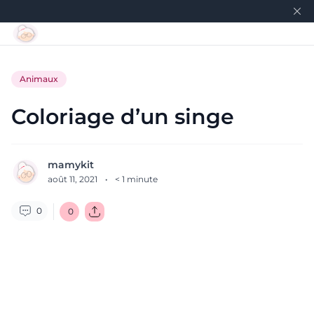
Animaux
Coloriage d’un singe
mamykit
août 11, 2021
·
< 1
minute
0
0