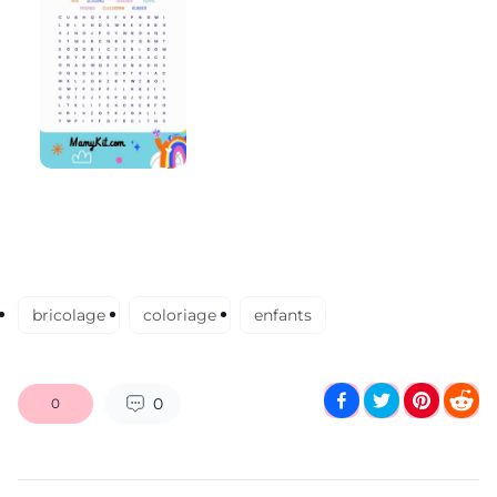
bricolage
coloriage
enfants
0
0