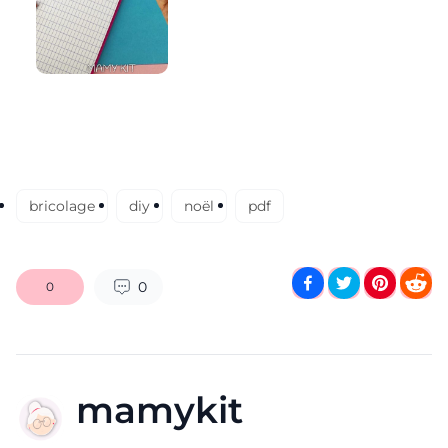
bricolage
diy
noël
pdf
0
0
mamykit