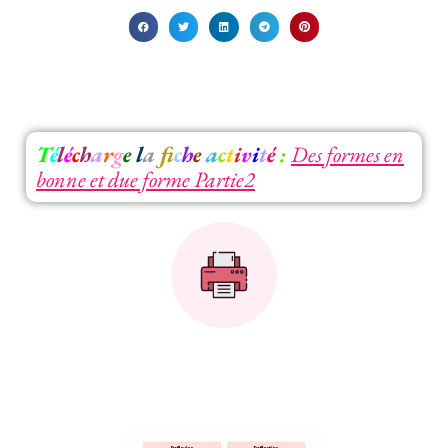
T
é
l
é
c
h
a
r
g
e
l
a
f
c
h
e
a
c
t
i
v
i
t
é
:
Des formes en
bonne et due forme Partie2