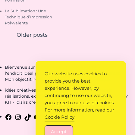
La Sublimation : Une
Technique d’Impression
Polyvalente
Older posts
Bienvenue sur la chaîne de Bricolage Mamy Kit C'est
l'endroit idéal pour découvrir des créations étonnantes.
Our website uses cookies to
Mon objectif: rendre ta vie de parent plus pratique.
provide you the best
experience. However, by
idées créatives, loisirs créatifs, coloriages, fiches de
continuing to use our website,
réalisations, explications, idées pour loisirs créatifs - MAMY
KIT - loisirs créatifs
you agree to our use of cookies.
For more information, read our
Cookie Policy
.
Accept