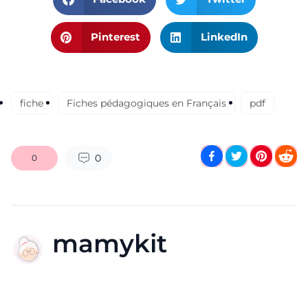
Pinterest
LinkedIn
fiche
Fiches pédagogiques en Français
pdf
0
0
mamykit