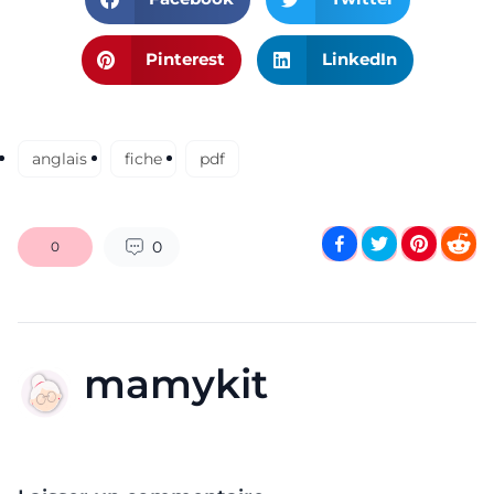
Pinterest
LinkedIn
anglais
fiche
pdf
0
0
mamykit