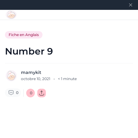
Fiche en Anglais
Number 9
mamykit
octobre 10, 2021
·
< 1
minute
0
0