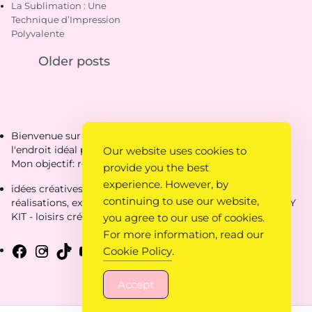
La Sublimation : Une
Technique d’Impression
Polyvalente
Older posts
Bienvenue sur la chaîne de Bricolage Mamy Kit C'est
l'endroit idéal pour découvrir des créations étonnantes.
Our website uses cookies to
Mon objectif: rendre ta vie de parent plus pratique.
provide you the best
experience. However, by
idées créatives, loisirs créatifs, coloriages, fiches de
continuing to use our website,
réalisations, explications, idées pour loisirs créatifs - MAMY
KIT - loisirs créatifs
you agree to our use of cookies.
For more information, read our
Cookie Policy
.
Accept