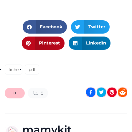
Facebook
Twitter
Pinterest
LinkedIn
fiche
pdf
0
0
mamykit