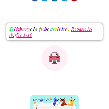
T
é
l
é
c
h
a
r
g
e
l
a
f
c
h
e
a
c
t
i
v
i
t
é
:
Repasse les
chiffre 1-10