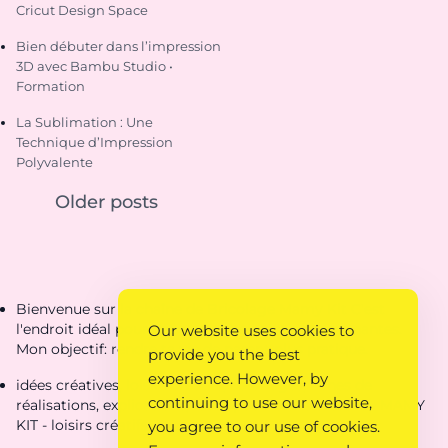
Cricut Design Space
Bien débuter dans l’impression
3D avec Bambu Studio •
Formation
La Sublimation : Une
Technique d’Impression
Polyvalente
Older posts
Bienvenue sur la chaîne de Bricolage Mamy Kit C'est
l'endroit idéal pour découvrir des créations étonnantes.
Our website uses cookies to
Mon objectif: rendre ta vie de parent plus pratique.
provide you the best
experience. However, by
idées créatives, loisirs créatifs, coloriages, fiches de
continuing to use our website,
réalisations, explications, idées pour loisirs créatifs - MAMY
KIT - loisirs créatifs
you agree to our use of cookies.