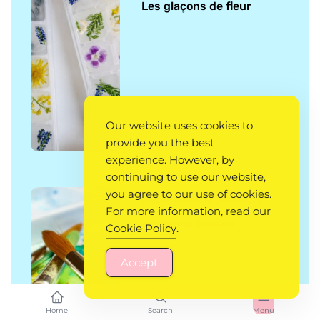
Les glaçons de fleur
Our website uses cookies to
provide you the best
experience. However, by
continuing to use our website,
you agree to our use of cookies.
Recette de la peinture
For more information, read our
aquarelle maison
Cookie Policy
.
Accept
Home
Search
Menu