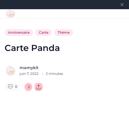
Anniversaire
Carte
Thème
Carte Panda
mamykit
juin 7, 2022
·
2
minutes
0
2