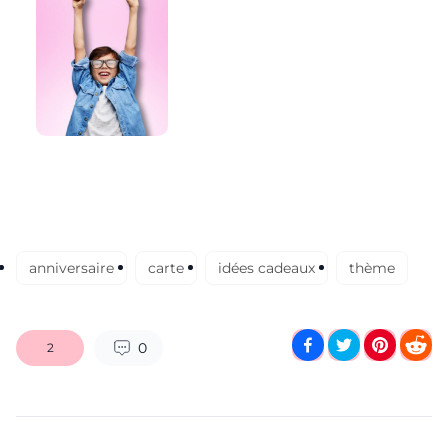
anniversaire
carte
idées cadeaux
thème
0
2