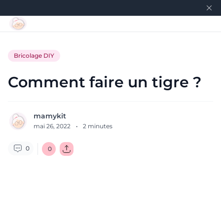
Bricolage DIY
Comment faire un tigre ?
mamykit
mai 26, 2022
·
2
minutes
0
0