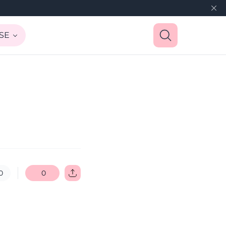
SE
0
0