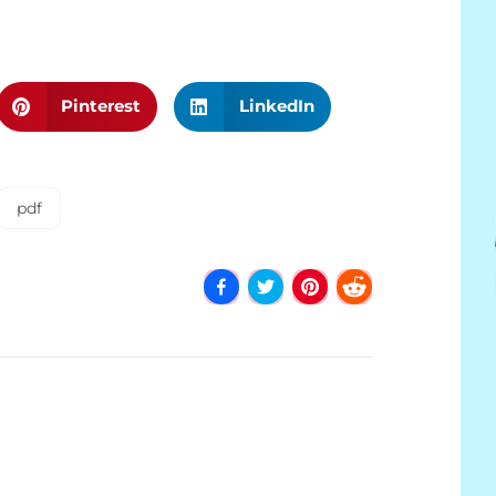
Pinterest
LinkedIn
pdf