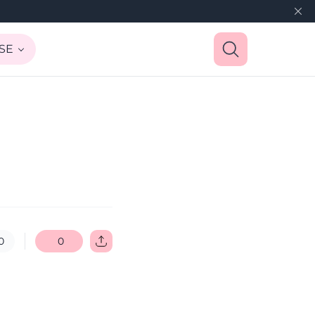
SE
0
0