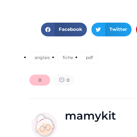
Facebook
Twitter
anglais
fiche
pdf
0
0
mamykit