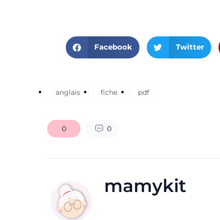
Facebook
Twitter
anglais
fiche
pdf
0
0
mamykit