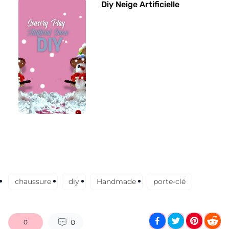
Diy Neige Artificielle
chaussure
diy
Handmade
porte-clé
0
0