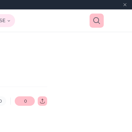
SE
0
0