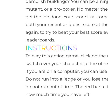
demolish buildings? You can be a ninj
mutant, or a pro-boxer. No matter the
get the job done. Your score is autom
both your recent and best score at th
again, to try to beat your best score e
leaderboards.
I
N
S
T
R
U
C
T
I
O
N
S
To play this action game, click on the r
switch over your character to the other
if you are on a computer, you can use
Do not run into a ledge or you lose th
do not run out of time. The red bar at
how much time you have left.