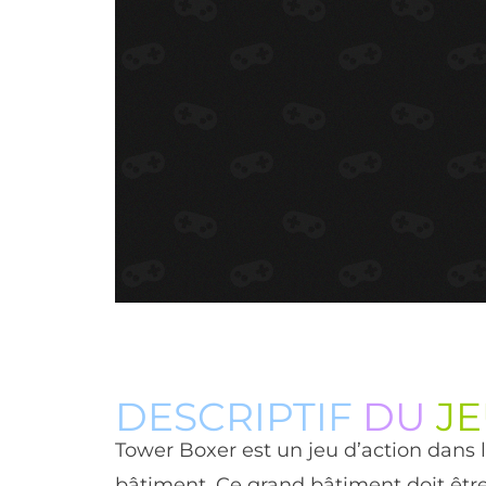
DESCRIPTIF
DU
J
Tower Boxer est un jeu d’action dans 
bâtiment. Ce grand bâtiment doit être d