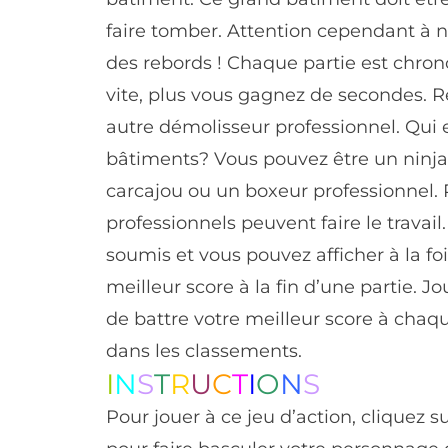
faire tomber. Attention cependant à ne
des rebords ! Chaque partie est chro
vite, plus vous gagnez de secondes. 
autre démolisseur professionnel. Qui e
bâtiments? Vous pouvez être un ninja,
carcajou ou un boxeur professionnel. 
professionnels peuvent faire le trava
soumis et vous pouvez afficher à la foi
meilleur score à la fin d’une partie. J
de battre votre meilleur score à cha
dans les classements.
I
N
S
T
R
U
C
T
I
O
N
S
Pour jouer à ce jeu d’action, cliquez s