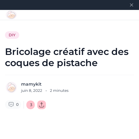
DIY
Bricolage créatif avec des
coques de pistache
mamykit
juin 8, 2022
·
2
minutes
0
3