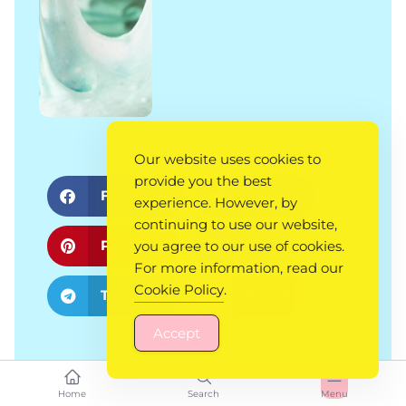
Our website uses cookies to
provide you the best
Facebook
Twitter
experience. However, by
continuing to use our website,
Pinterest
Print
you agree to our use of cookies.
For more information, read our
Cookie Policy
.
Telegram
Reddit
Accept
Home
Search
Menu