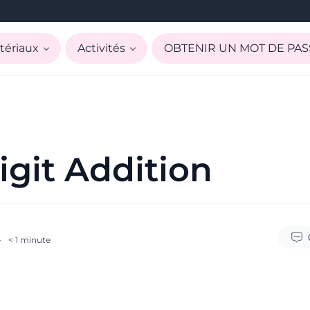
tériaux
Activités
OBTENIR UN MOT DE PAS
git Addition
·
< 1
minute