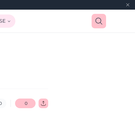
SE
0
0