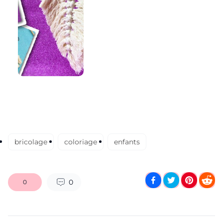
bricolage
coloriage
enfants
0
0