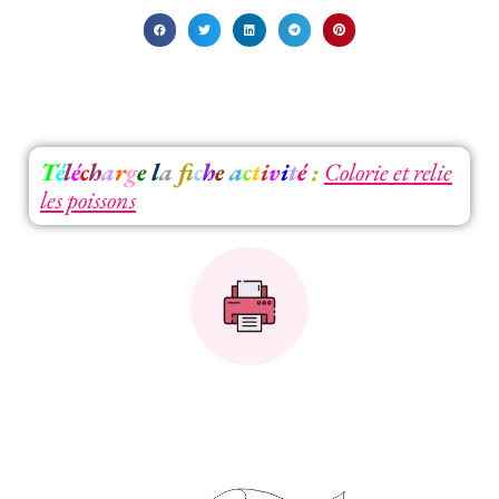
T
é
l
é
c
h
a
r
g
e
l
a
f
c
h
e
a
c
t
i
v
i
t
é
:
Colorie et relie
les poissons