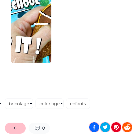
bricolage
coloriage
enfants
0
0