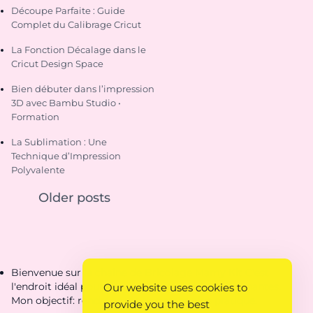
Découpe Parfaite : Guide
Complet du Calibrage Cricut
La Fonction Décalage dans le
Cricut Design Space
Bien débuter dans l’impression
3D avec Bambu Studio •
Formation
La Sublimation : Une
Technique d’Impression
Polyvalente
Older posts
Bienvenue sur la chaîne de Bricolage Mamy Kit C'est
l'endroit idéal pour découvrir des créations étonnantes.
Our website uses cookies to
Mon objectif: rendre ta vie de parent plus pratique.
provide you the best