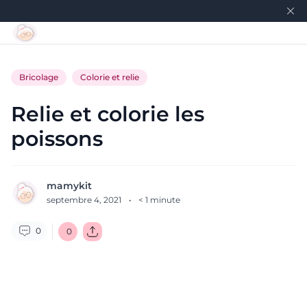
Bricolage
Colorie et relie
Relie et colorie les
poissons
mamykit
septembre 4, 2021
·
< 1
minute
0
0