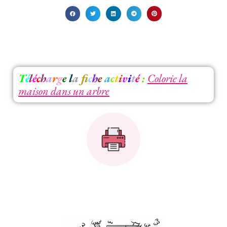
T
é
l
é
c
h
a
r
g
e
l
a
f
c
h
e
a
c
t
i
v
i
t
é
:
Colorie la
maison dans un arbre