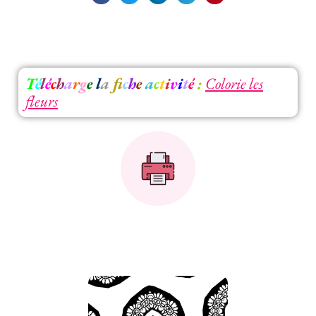
T
é
l
é
c
h
a
r
g
e
l
a
f
c
h
e
a
c
t
i
v
i
t
é
:
Colorie les
fleurs