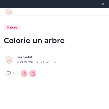
Nature
Colorie un arbre
mamykit
août 19, 2021
·
< 1
minute
0
0