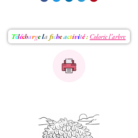
T
é
l
é
c
h
a
r
g
e
l
a
f
c
h
e
a
c
t
i
v
i
t
é
:
Colorie l’arbre