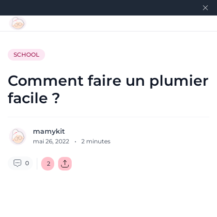
SCHOOL
Comment faire un plumier
facile ?
mamykit
mai 26, 2022
·
2
minutes
0
2