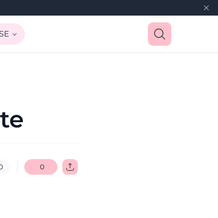
SE
te
0
0