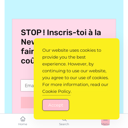
STOP ! Inscris-toi à la
News Letter ! Pour
faire du DIY à moindre
Our website uses cookies to
provide you the best
coût.
experience. However, by
continuing to use our website,
you agree to our use of cookies.
For more information, read our
Cookie Policy
.
SUBSCRIBE
Accept
Home
Search
Menu