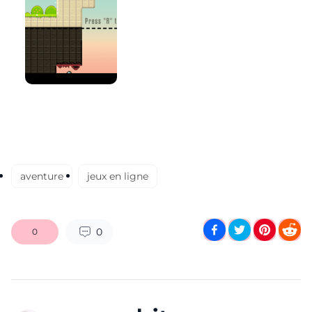
aventure
jeux en ligne
0
0