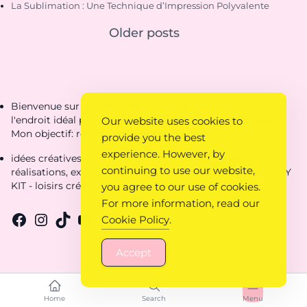
La Sublimation : Une Technique d’Impression Polyvalente
Older posts
Bienvenue sur la chaîne de Bricolage Mamy Kit C'est
l'endroit idéal pour découvrir des créations étonnantes.
Our website uses cookies to
Mon objectif: rendre ta vie de parent plus pratique.
provide you the best
experience. However, by
idées créatives, loisirs créatifs, coloriages, fiches de
continuing to use our website,
réalisations, explications, idées pour loisirs créatifs - MAMY
KIT - loisirs créatifs
you agree to our use of cookies.
For more information, read our
Cookie Policy
.
Accept
Home
Search
Menu