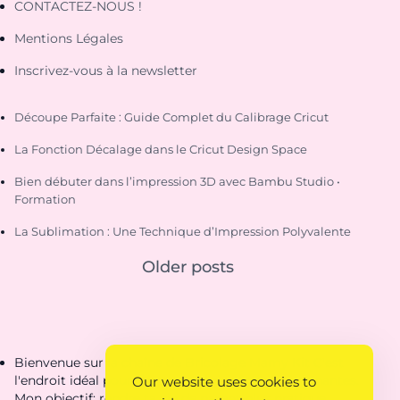
CONTACTEZ-NOUS !
Mentions Légales
Inscrivez-vous à la newsletter
Découpe Parfaite : Guide Complet du Calibrage Cricut
La Fonction Décalage dans le Cricut Design Space
Bien débuter dans l’impression 3D avec Bambu Studio •
Formation
La Sublimation : Une Technique d’Impression Polyvalente
Older posts
Bienvenue sur la chaîne de Bricolage Mamy Kit C'est
l'endroit idéal pour découvrir des créations étonnantes.
Our website uses cookies to
Mon objectif: rendre ta vie de parent plus pratique.