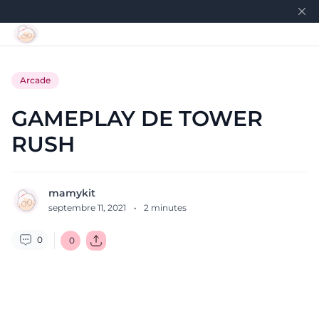
Arcade
GAMEPLAY DE TOWER
RUSH
mamykit
septembre 11, 2021
·
2
minutes
0
0