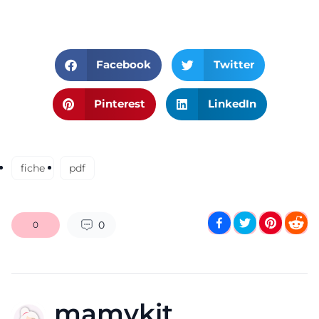
Facebook
Twitter
Pinterest
LinkedIn
fiche
pdf
0
0
mamykit