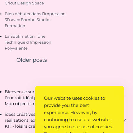
Cricut Design Space
Bien débuter dans l’impression
3D avec Bambu Studio •
Formation
La Sublimation : Une
Technique d’Impression
Polyvalente
Older posts
Bienvenue sur la chaîne de Bricolage Mamy Kit C'est
l'endroit idéal pour découvrir des créations étonnantes.
Our website uses cookies to
Mon objectif: rendre ta vie de parent plus pratique.
provide you the best
experience. However, by
idées créatives, loisirs créatifs, coloriages, fiches de
continuing to use our website,
réalisations, explications, idées pour loisirs créatifs - MAMY
KIT - loisirs créatifs
you agree to our use of cookies.