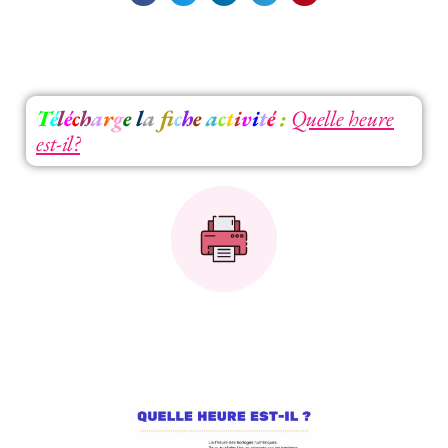
T
é
l
é
c
h
a
r
g
e
l
a
f
c
h
e
a
c
t
i
v
i
t
é
:
Quelle heure
est-il?