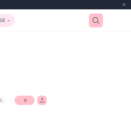
SE
0
0