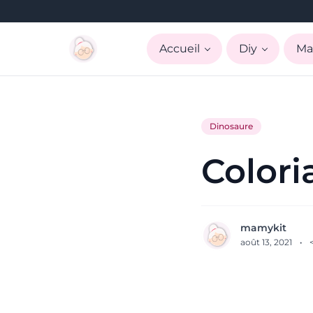
Accueil
Diy
Ma
Dinosaure
Colori
mamykit
août 13, 2021
·
<