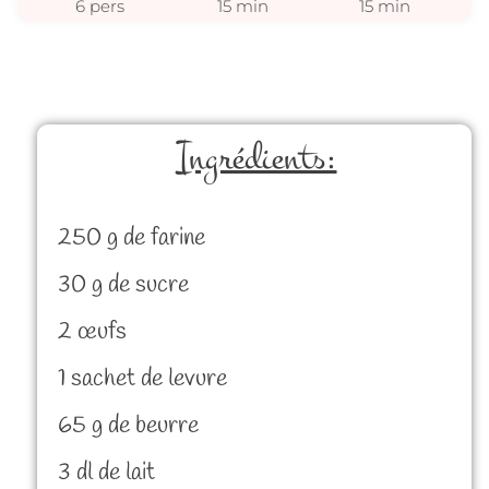
6 pers
15 min
15 min
Ingrédients:
250 g de farine
30 g de sucre
2 œufs
1 sachet de levure
65 g de beurre
3 dl de lait