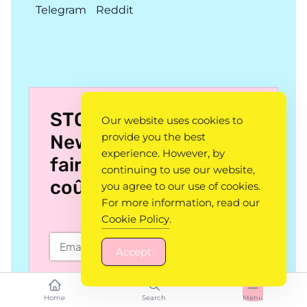
Telegram
Reddit
STOP ! Inscris-toi à la
Our website uses cookies to
provide you the best
News Letter ! Pour
experience. However, by
faire du DIY à moindre
continuing to use our website,
coût.
you agree to our use of cookies.
For more information, read our
Cookie Policy
.
Accept
SUBSCRIBE
Home
Search
Menu