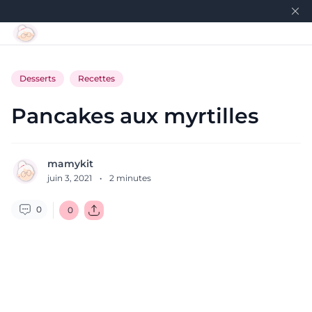
Desserts
Recettes
Pancakes aux myrtilles
mamykit
juin 3, 2021
·
2
minutes
0
0