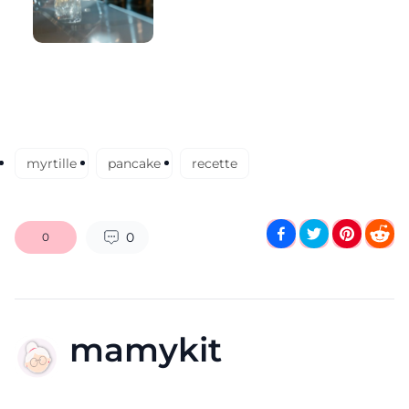
myrtille
pancake
recette
0
0
mamykit